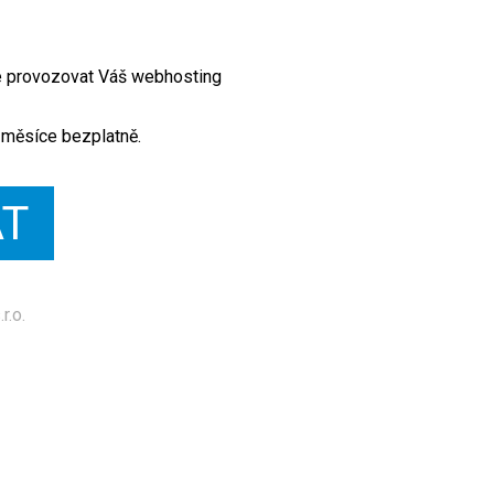
te provozovat Váš webhosting
 měsíce bezplatně.
AT
r.o.