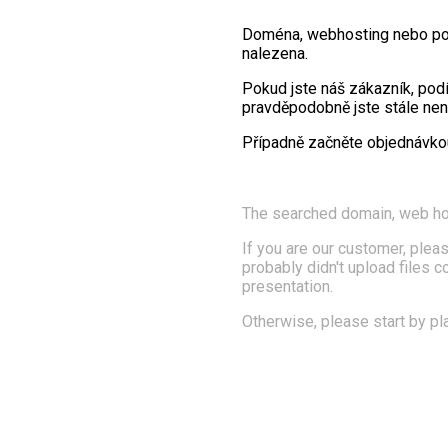
Doména, webhosting nebo po
nalezena.
Pokud jste náš zákazník, pod
pravděpodobně jste stále nena
Případně začněte objednávk
The searched domain, web ho
If you are our customer, pleas
probably didn't upload files 
presentation.
Otherwise, please start by pl