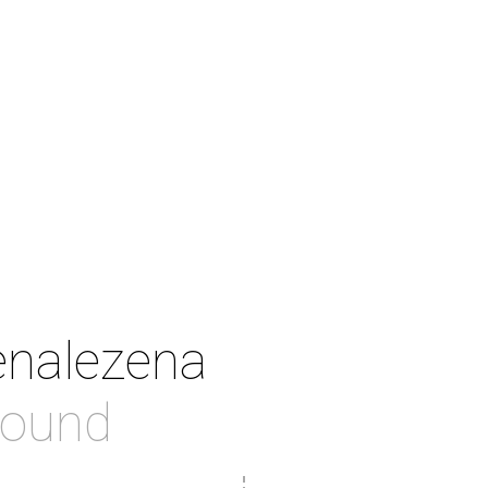
enalezena
found