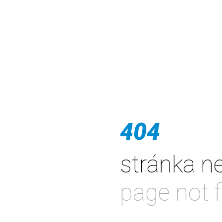
404
stránka n
page not 